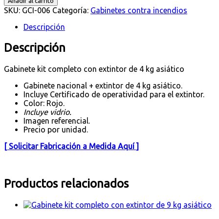
Añadir al carrito
kit
SKU:
GCI-006
Categoría:
Gabinetes contra incendios
completo
con
Descripción
extintor
de
Descripción
4
kg
asiático
Gabinete kit completo con extintor de 4 kg asiático
cantidad
Gabinete nacional + extintor de 4 kg asiático.
Incluye Certificado de operatividad para el extintor.
Color: Rojo.
Incluye vidrio.
Imagen referencial.
Precio por unidad.
[ Solicitar Fabricación a Medida Aquí ]
Productos relacionados