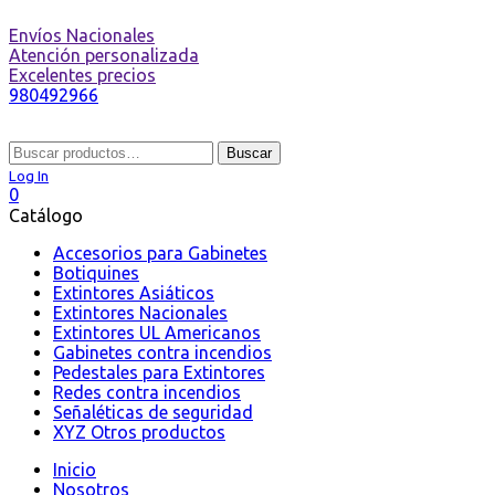
Envíos Nacionales
Atención personalizada
Excelentes precios
980492966
Buscar
Buscar
por:
Log In
0
Catálogo
Accesorios para Gabinetes
Botiquines
Extintores Asiáticos
Extintores Nacionales
Extintores UL Americanos
Gabinetes contra incendios
Pedestales para Extintores
Redes contra incendios
Señaléticas de seguridad
XYZ Otros productos
Inicio
Nosotros