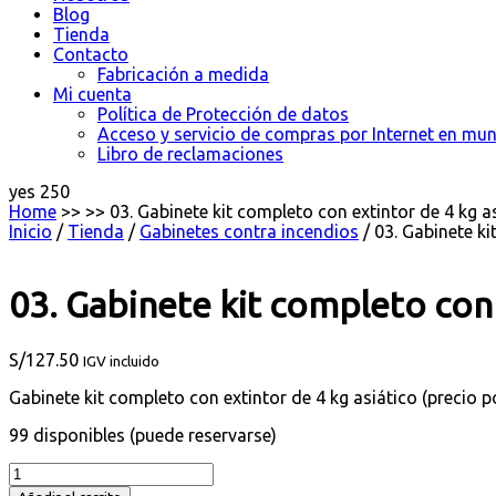
Blog
Tienda
Contacto
Fabricación a medida
Mi cuenta
Política de Protección de datos
Acceso y servicio de compras por Internet en mu
Libro de reclamaciones
yes
250
Home
>> >>
03. Gabinete kit completo con extintor de 4 kg a
Inicio
/
Tienda
/
Gabinetes contra incendios
/ 03. Gabinete ki
03. Gabinete kit completo con 
S/
127.50
IGV incluido
Gabinete kit completo con extintor de 4 kg asiático (precio p
99 disponibles (puede reservarse)
03.
Gabinete