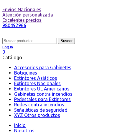
Envíos Nacionales
Atención personalizada
Excelentes precios
980492966
Buscar
Buscar
por:
Log In
0
Catálogo
Accesorios para Gabinetes
Botiquines
Extintores Asiáticos
Extintores Nacionales
Extintores UL Americanos
Gabinetes contra incendios
Pedestales para Extintores
Redes contra incendios
Señaléticas de seguridad
XYZ Otros productos
Inicio
Nosotros