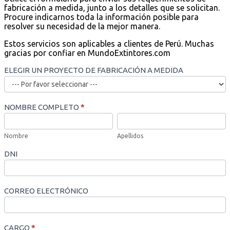
fabricación a medida, junto a los detalles que se solicitan.
Procure indicarnos toda la información posible para
resolver su necesidad de la mejor manera.
Estos servicios son aplicables a clientes de Perú. Muchas
gracias por confiar en MundoExtintores.com
F
ELEGIR UN PROYECTO DE FABRICACIÓN A MEDIDA
a
b
r
i
NOMBRE COMPLETO
*
c
N
A
a
o
p
c
m
e
Nombre
Apellidos
i
b
l
ó
r
DNI
l
n
e
i
a
d
m
o
e
CORREO ELECTRÓNICO
s
d
i
d
a
CARGO
*