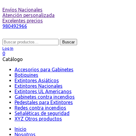
Envíos Nacionales
Atención personalizada
Excelentes precios
980492966
Buscar
Buscar
por:
Log In
0
Catálogo
Accesorios para Gabinetes
Botiquines
Extintores Asiáticos
Extintores Nacionales
Extintores UL Americanos
Gabinetes contra incendios
Pedestales para Extintores
Redes contra incendios
Señaléticas de seguridad
XYZ Otros productos
Inicio
Nosotros