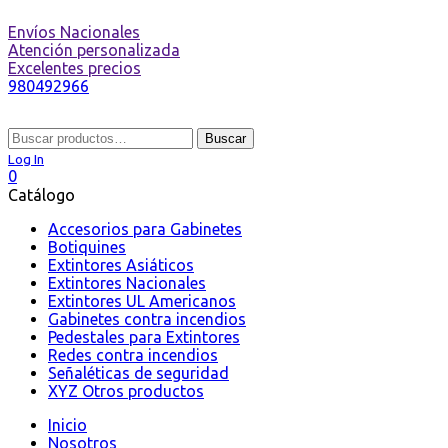
Envíos Nacionales
Atención personalizada
Excelentes precios
980492966
Buscar
Buscar
por:
Log In
0
Catálogo
Accesorios para Gabinetes
Botiquines
Extintores Asiáticos
Extintores Nacionales
Extintores UL Americanos
Gabinetes contra incendios
Pedestales para Extintores
Redes contra incendios
Señaléticas de seguridad
XYZ Otros productos
Inicio
Nosotros