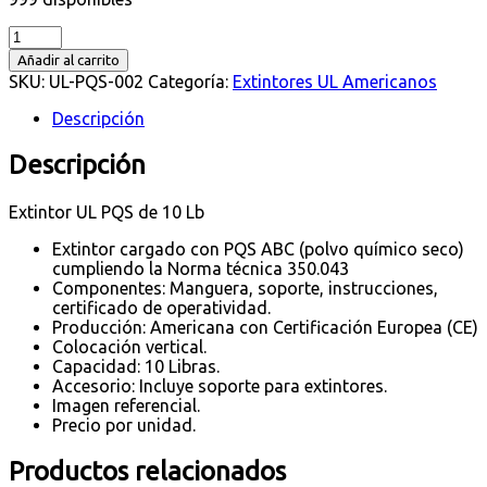
02.
Extintor
Añadir al carrito
UL
SKU:
UL-PQS-002
Categoría:
Extintores UL Americanos
PQS
de
Descripción
10
Lb
Descripción
cantidad
Extintor UL PQS de 10 Lb
Extintor cargado con PQS ABC (polvo químico seco)
cumpliendo la Norma técnica 350.043
Componentes: Manguera, soporte, instrucciones,
certificado de operatividad.
Producción: Americana con Certificación Europea (CE)
Colocación vertical.
Capacidad: 10 Libras.
Accesorio: Incluye soporte para extintores.
Imagen referencial.
Precio por unidad.
Productos relacionados